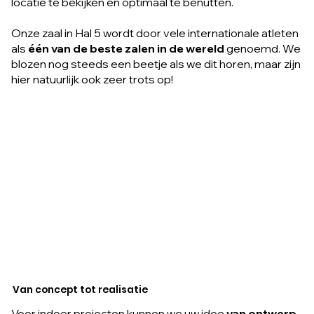
locatie te bekijken en optimaal te benutten.
Onze zaal in Hal 5 wordt door vele internationale atleten
als
één van de beste zalen in de wereld
genoemd. We
blozen nog steeds een beetje als we dit horen, maar zijn
hier natuurlijk ook zeer trots op!
Van concept tot realisatie
Voor indoor projecten kunnen we uw idee
van ontwerp