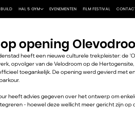
 BUILD
HAL 5 GYM
EVENEMENTEN
FILM FESTIVAL
CONTAC
 op opening Olevodro
stad heeft een nieuwe culturele trekpleister: de 'O
twerk, opvolger van de Velodroom op de Hertogensite, 
fficieel toegankelijk. De opening werd gevierd met e
parkour.
r heeft advies gegeven over het ontwerp om enkel
tegreren - hoewel deze wellicht meer gericht zijn op