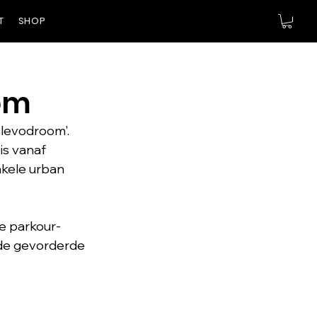
T
SHOP
om
levodroom'. 
is vanaf 
nkele urban 
e parkour-
 de gevorderde 