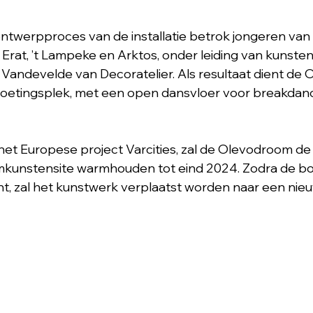
ontwerpproces van de installatie betrok jongeren va
rat, ’t Lampeke en Arktos, onder leiding van kunsten
andevelde van Decoratelier. Als resultaat dient de 
moetingsplek, met een open dansvloer voor breakdance
t Europese project Varcities, zal de Olevodroom de 
kunstensite warmhouden tot eind 2024. Zodra de bo
nt, zal het kunstwerk verplaatst worden naar een nieu