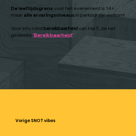
De leeftijdsgrens
voor het evenement is 14+,
maar
alle ervaringsniveaus
in parkour zijn welkom!
Voor info rond
bereikbaarheid
van Hal 5, zie het
gedeelte
'Bereikbaarheid'
Vorige SNOT vibes