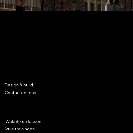
Missie
Ons doel is om kansen te creëren voor de parkour-
community.
Gevestigd in Leuven, België
Services
Design & build
Contacteer ons
Parkour in Hal 5
Wekelijkse lessen
Vrije trainingen