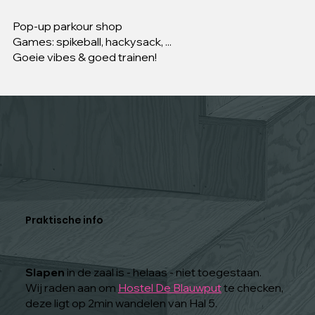
Pop-up parkour shop
Games: spikeball, hackysack, ...
Goeie vibes & goed trainen!
Praktische info
Slapen
in de zaal is - helaas - niet toegestaan.
Wij raden aan om
Hostel De Blauwput
te checken,
deze ligt op 2min wandelen van Hal 5.