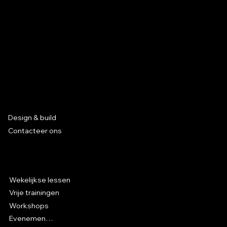
Missie
Ons doel is om kansen te creëren voor de parkour-
community.
Gevestigd in Leuven, België
Opening parkour en freerunning
Services
park in Sint-Katelijne-Waver
Design & build
Contacteer ons
Parkour in Hal 5
Wekelijkse lessen
Vrije trainingen
Workshops
Evenementen