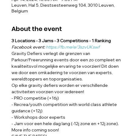
Leuven, Hal 5, Diestsesteenweg 104, 3010 Leuven,
Belgium
About the event
3 Locations - 3 Jams - 3 Competitions - 1 Ranking
Facebook event: 
https://fb.me/e/3szvUKswf
Gravity Defiers verlegt de grenzen van 
Parkour/Freerunning events door een zo compleet en 
kwaliteitsvol mogelijke ervaring te voorzien! Dit doen 
we door een omkadering te voorzien van experts, 
wereldtoppers en toporganisaties.
Op elke gravity defiers worden er verschillende 
activiteiten voorzien voor iedereen!
- PRO competitie (+16j) 
- Recrea/youth competition with world class athlete 
guidance (+12j) 
- Workshops door experts 
- Jam voor een hele dag lang (-12j zone en +12j zone).
More info coming soon!