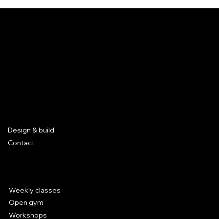
Mission
Our goal is to create opportunities for the parkour
community.
Based in Leuven, Belgium
Services
Design & build
Contact
Parkour at Hal 5
Weekly classes
Open gym
Workshops